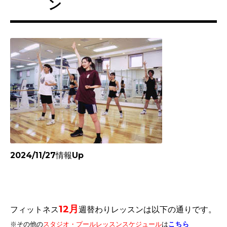
ン
2024/11/27情報Up
12
月
フィットネス
週替わりレッスンは以下の通りです。
※その他
の
スタジオ・プールレッスンスケジュール
は
こちら