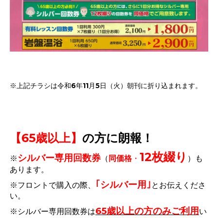
※上記チラシは令和6年11月5日（火）朝刊に折り込まれます。
【65歳以上】
の方に朗報！
12枚綴り
シルバー専用回数券
※
（
同価格
・
）も
あります。
｢シルバー用｣
※フロントで購入の際、
とお伝えくださ
い。
65歳以上の方のみご利用
※シルバー専用回数券は
い