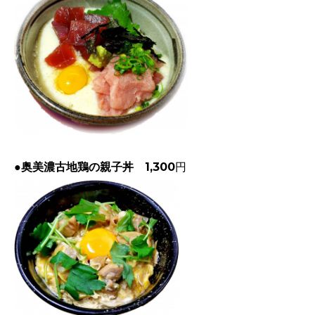
●奥美濃古地鶏の親子丼
1,300円