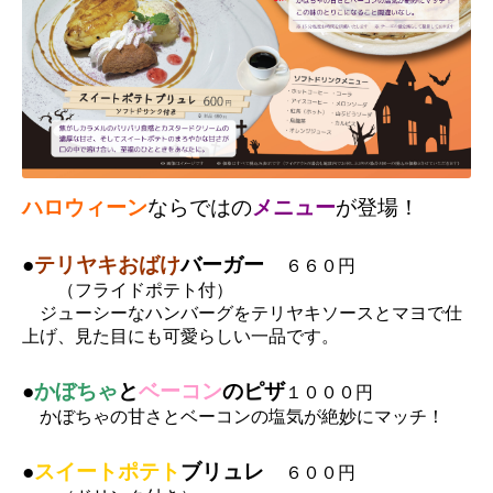
ハロウィーン
ならではの
メニュー
が登場！
●
テリヤキおばけ
バーガー
６６０円
（フライドポテト付）
ジューシーなハンバーグをテリヤキソースとマヨで
仕
上げ、見た目にも可愛らしい一品です。
●
かぼちゃ
と
ベーコン
のピザ
１０００円
かぼちゃの甘さとベーコンの塩気が絶妙にマッチ！
●
スイートポテト
ブリュレ
６００円