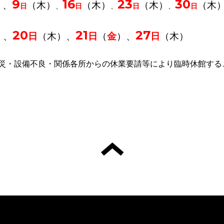
9
16
23
30
）、
（木）
（木）
（木）
（木
日
、
日
、
日
、
日
20
21
27
）、
日
（木）、
日
（
金
）、
日
（木）
災・設備不良・関係各所からの休業要請等により臨時休館する