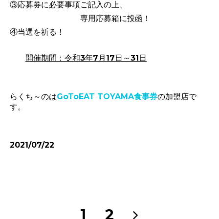
③応募
券に必要事項ご記入の上、
専用応募箱に投函！
④当選を祈る！
開催期間：令和3年7月17日～31日
らくち～のは
GoToEAT TOYAMA食事券
の加盟店で
す。
2021/07/22
1
2