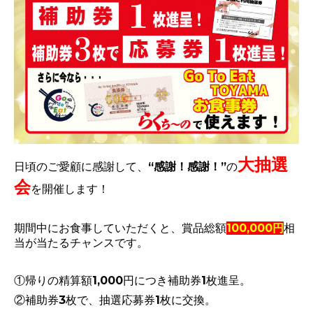
大抽選
日頃のご愛顧に感謝して、“
感謝！感謝！
”の
会
を開催します！
期間中にお食事していただくと、
賞品総額
100,000円
相
当
が当たるチャンスです。
①帰りの精算額1,000円につき補助券1枚進呈。
②補助券3枚で、抽選応募券1枚に交換。