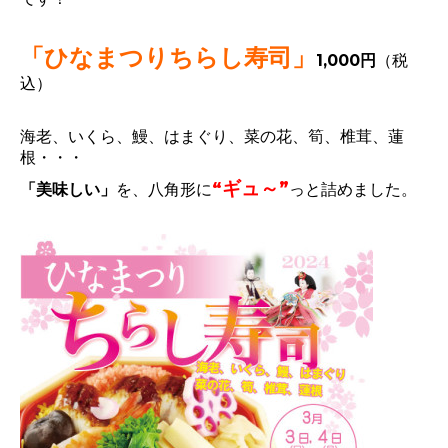
「ひなまつりちらし寿司」
1,000円
（税
込）
海老、いくら、鰻、はまぐり、菜の花、筍、椎茸、蓮
根・・・
“ギュ～”
「美味しい」
を、八角形に
っと詰めました。