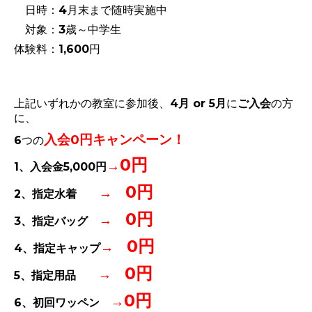
日時：4月末まで随時実施中
対象：3歳～中学生
体験料：1,600円
上記いずれかの教室に参加後、
4月
or
5月
に
ご入会
の方
に、
入会0円キャンペーン！
6つの
0円
→
1、入会金5,000円
0円
→
2、指定水着
0円
→
3、指定バッグ
0円
→
4、指定キャップ
0円
→
5、指定用品
0円
→
6、初回ワッペン