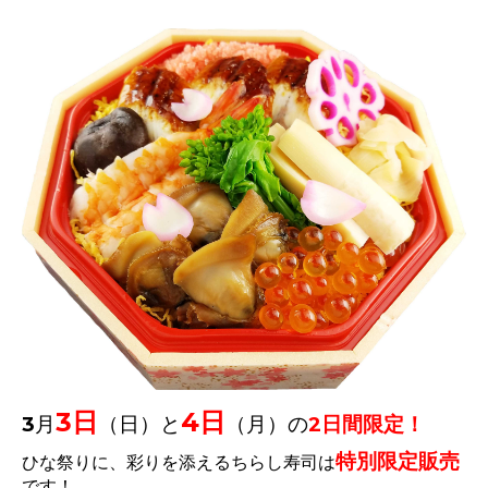
3日
4日
3月
（日
）
と
（月）
の
2日間限定！
特別限定販売
ひな祭りに、彩りを添えるちらし寿司は
です！