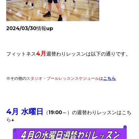
2024/03/30情報up
4
月
フィットネス
週替わりレッスンは以下の通りです。
※その他
こちら
の
スタジオ・プールレッスンスケジュール
は
4月 水曜日
（19:00～）
の週替わりレッスンはこち
ら↓