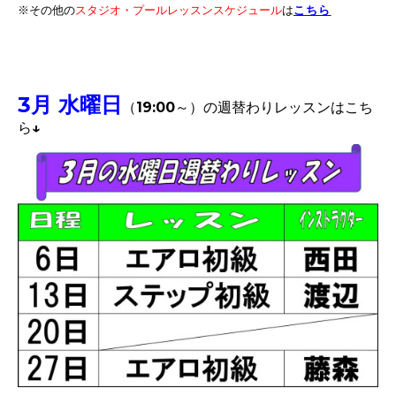
※その他
こちら
の
スタジオ・プールレッスンスケジュール
は
3月 水曜日
（19:00～）
の週替わりレッスンはこち
ら↓