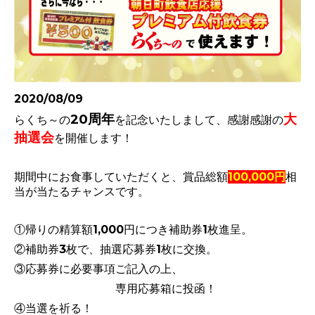
2020/08/09
20周年
大
らくち～の
を記念いたしまして、感謝感謝の
抽選会
を開催します！
期間中にお食事していただくと、
賞品総額
100,000円
相
当
が当たるチャンスです。
①帰りの精算額1,000円につき補助券1枚進呈。
②補助券3枚で、抽選応募券1枚に交換。
③応募
券に必要事項ご記入の上、
専用応募箱に投函！
④当選を祈る！