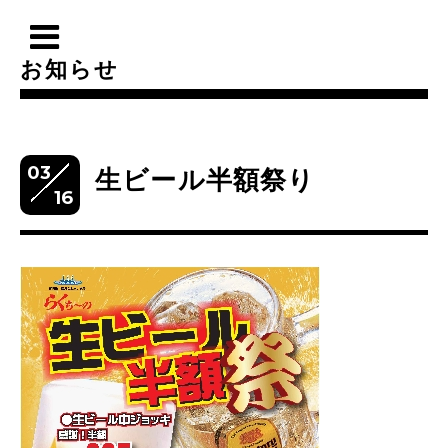
お知らせ
03
生ビール半額祭り
16