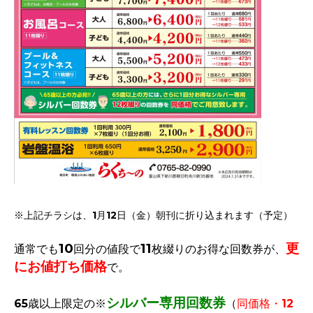
※上記チラシは、1月12日（金）朝刊に折り込まれます（予定）
10
11
更
通常でも
回分の値段で
枚綴りのお得な回数券が、
にお値打ち価格
で。
シルバー専用回数券
65歳以上限定の※
（
同価格・12