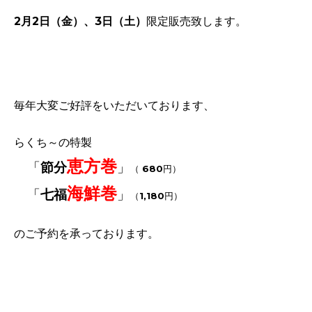
2月
2日（金
）、3日（土）
限定販売致します。
毎年大変ご好評をいただいております、
らくち～の
特製
恵方巻
「
節分
」
（ 680円）
海鮮巻
「
七福
」
（1,180円）
の
ご予約を承っております。