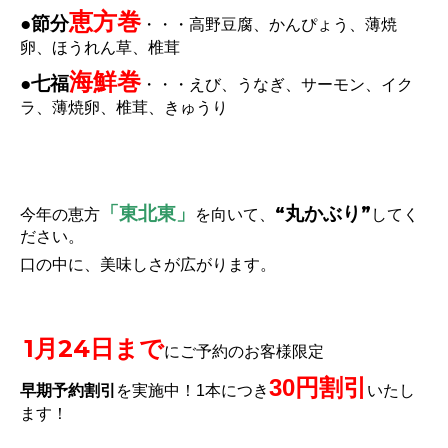
恵方巻
●節分
・・・高野豆腐、かんぴょう、薄焼
卵、ほうれん草、椎茸
海鮮巻
●七福
・・・えび、うなぎ、サーモン、イク
ラ、薄焼卵、椎茸、きゅうり
「東北東」
“丸かぶり”
今年の恵方
を向いて、
してく
ださい。
口の中に、美味しさが広がります。
1月24日まで
にご予約のお客様限定
30円割引
早期予約割引
を実施中！1本につき
いたし
ます！