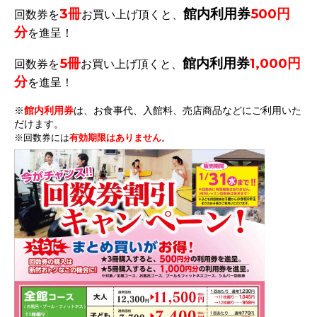
3冊
館内利用券
500円
回数券を
お買い上げ頂くと、
分
を進呈！
5冊
館内利用券
1,000円
回数券を
お買い上げ頂くと、
分
を進呈！
※
館内利用券
は、お食事代、入館料、売店商品などにご利用いた
だけます。
※
回数券には
有効期限はありません
。