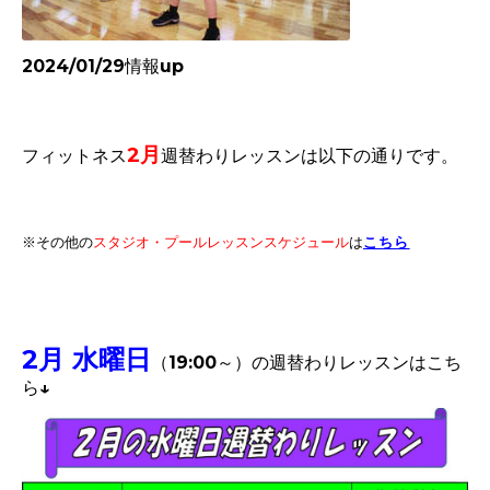
2024/01/29情報up
2
月
フィットネス
週替わりレッスンは以下の通りです。
※その他
こちら
の
スタジオ・プールレッスンスケジュール
は
2月 水曜日
（19:00～）
の週替わりレッスンはこち
ら↓