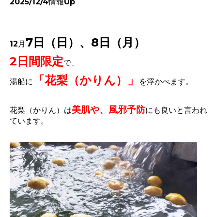
2025/12/4情報Up
7日（日）、8日（月）
12月
2日間限定
で、
「花梨（かりん）」
湯船に
を浮かべます。
美肌や、風邪予防
花梨（かりん）は
にも良いと言われ
ています。