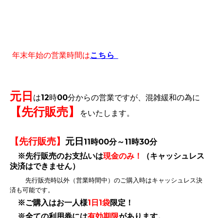
年末年始の営業時間は
こちら
元日
は12時00分からの営業ですが、混雑緩和の為に
【先行販売】
をいたします。
【先行販売】
元日
11時00分～11時30分
※先行販売のお支払いは
現金のみ！
（キャッシュレス
決済はできません）
先行販売時以外（
営業時間中）のご購入時はキャッシュレス決
済も可能です。
※ご購入はお一人様
1日1袋
限定！
※全ての利用券には
有効期限
があります。