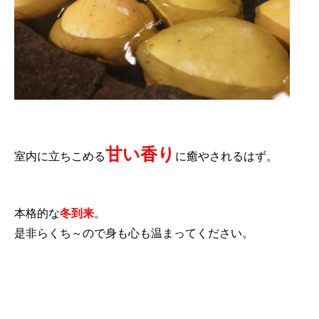
甘い香り
室内に立ちこめる
に癒やされるはず。
本格的な
冬到来
。
是非らくち～ので身も心も温まってください。