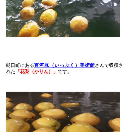
朝日町にある
百河豚（いっぷく）美術館
さんで収穫
さ
れた
「花梨（かりん）」
です。