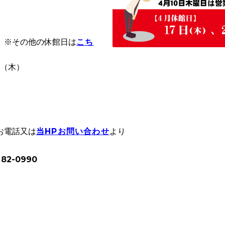
※その他の休館日は
こち
日（木）
お電話又は
当HPお問い合わせ
より
2-0990