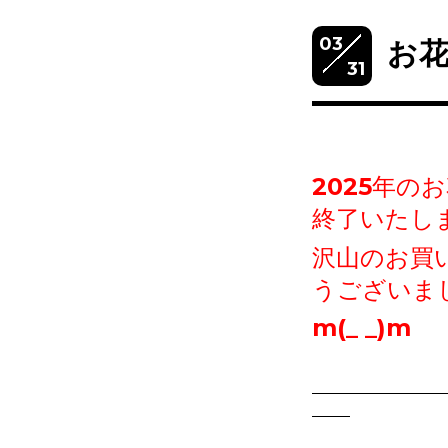
03
お花
31
2025年の
終了いたし
沢山のお買
うございま
m(_ _)m