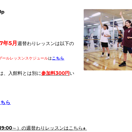
Up
7年5
月
週替わりレッスンは以下の
プールレッスンスケジュール
は
こちら
は、入館料とは別に
参加料300円
い
こちら
19:00～）
の週替わりレッスンはこちら↓