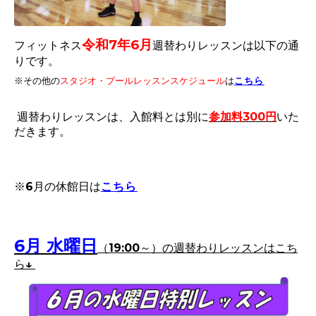
令和7年6
月
フィットネス
週替わりレッスンは以下の通
りです。
※その他
の
スタジオ・プールレッスンスケジュール
は
こちら
週替わりレッスンは、入館料とは別に
参加料300円
いた
だきます。
※6月の休館日は
こちら
6
月 水曜日
（19:00～）
の週替わりレッスンはこち
ら↓