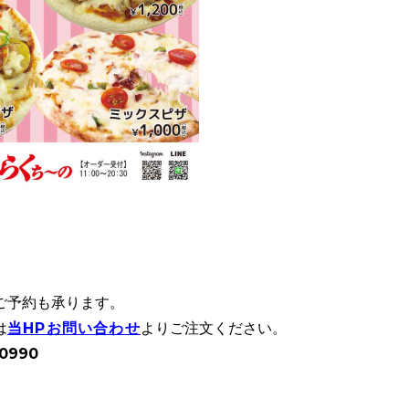
ご予
約も承ります。
は
当HPお問い合わせ
よりご注文ください。
0990