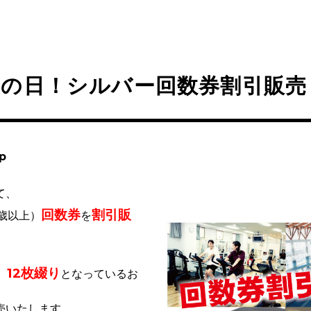
老の日！シルバー回数券割引販売
p
て、
回数券
割引販
5歳以上）
を
12枚綴り
、
となっているお
売いたします。