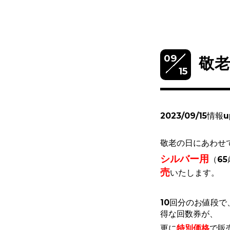
09
敬
15
2023/09/15情報u
敬老の日にあわせ
シルバー用
（6
売
いたします。
10回分のお値段で
得な回数券が、
更に
特別価格
で販