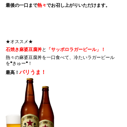
最後の一口まで
熱々
でお召し上がりいただけます。
★オススメ★
石焼き麻婆豆腐丼
と
「サッポロラガービール」！
熱々の麻婆豆腐丼を一口食べて、冷たいラガービール
を"きゅー"！
バリうま！
最高！