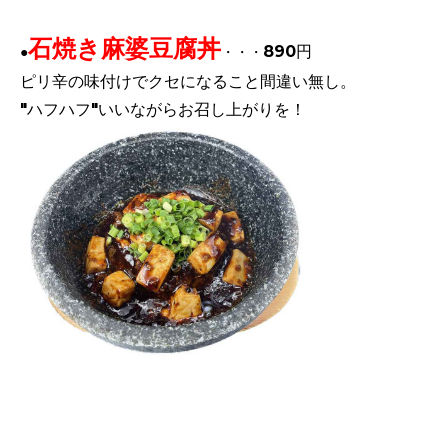
石焼き麻婆豆腐丼
890円
●
・・・
ピリ辛の味付けでクセになること間違い無し。
"ハフハフ"いいながらお召し上がりを！