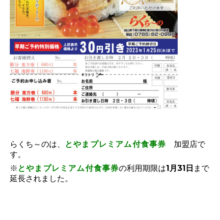
らくち～のは、
とやまプレミアム付食事券
加盟店で
す。
※
とやまプレミアム付食事券
の利用期限は
1月31日
まで
延長されました
。