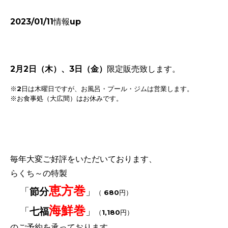
2023/01/11情報up
2月
2日（木
）、3日（金）
限定販売致します。
※2日は木曜日ですが、お風呂・プール・ジムは営業します。
※お食事処（大広間）はお休みです。
毎年大変ご好評をいただいております、
らくち～の
特製
恵方巻
「
節分
」
（ 680円）
海鮮巻
「
七福
」
（1,180円）
の
ご予約を承っております。