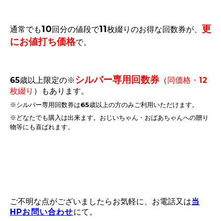
10
11
更
通常でも
回分の値段で
枚綴りのお得な回数券が、
にお値打ち価格
で。
シルバー専用回数券
65歳以上限定の※
（
同価格・12
枚綴り
）もあります。
※シルバー専用回数券は65歳以上の方のみご利用いただけます。
※どなたでも購入は出来ます。おじいちゃん・おばあちゃんへの贈り
物等にも喜ばれます。
ご不明な点がございましたらお気軽に、お電話又は
当
HPお問い合わせ
にて。