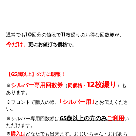
10
11
通常でも
回分の値段で
枚綴りのお得な回数券が、
今だけ
、
更にお値打ち価格
で。
【65歳以上】の方に朗報！
12枚綴り
シルバー専用回数券
※
（
同価格
・
）も
あります。
｢シルバー用｣
※フロントで購入の際、
とお伝えくださ
い。
65歳以上の方のみ
ご利用
※シルバー専用回数券は
い
ただけます。
※
購入は
どなたでも出来ます。おじいちゃん・おばあち