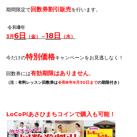
回数券
割引販売
期間限定で
を行います。
令和8年
6日
18日
3月
（金）～
（水
）
特別価格
今だけの
キャンペーンをお見逃しなく！
有効期限はありません
回数券には
。
（注：有料レッスン回数券は
令和8年9月30日まで
の期限付き）
LoCoPiあさひまちコインで購入も可能！