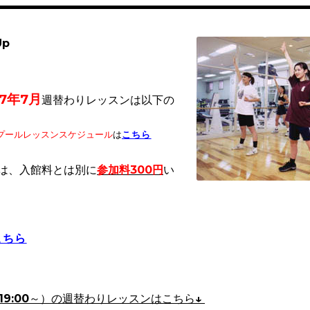
Up
7年7
月
週替わりレッスンは以下の
プールレッスンスケジュール
は
こちら
は、入館料とは別に
参加料300円
い
こちら
19:00～）
の週替わりレッスンはこちら↓