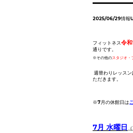
2025/06/29情報
令和
フィットネス
通りです。
※その他
の
スタジオ・
週替わりレッスン
ただきます。
※7
月の休館日は
7
月 水曜日
（