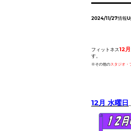
2024/11/27情報U
12
月
フィットネス
す。
※その他
の
スタジオ・
12
月 水曜日