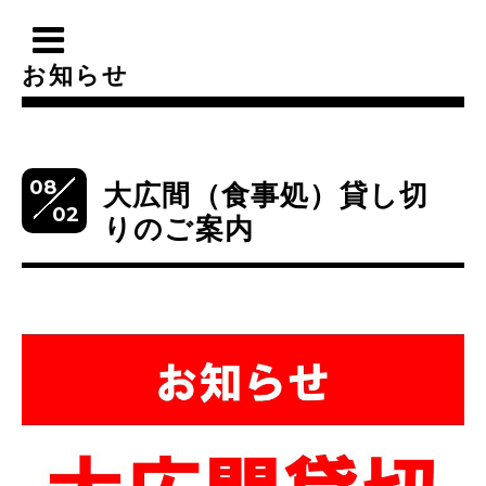
お知らせ
08
大広間（食事処）貸し切
02
りのご案内