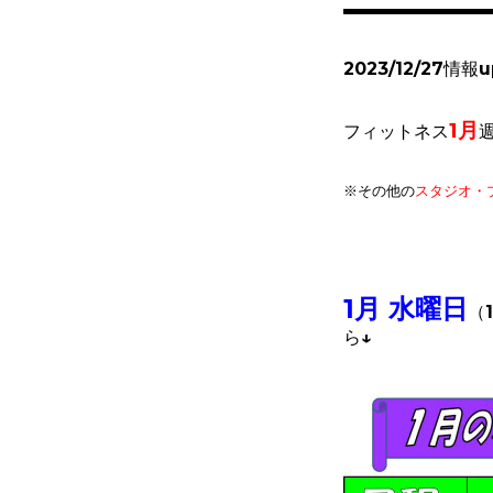
2023/12/27情報u
1月
フィットネス
※その他
の
スタジオ・
1月 水曜日
（1
ら↓