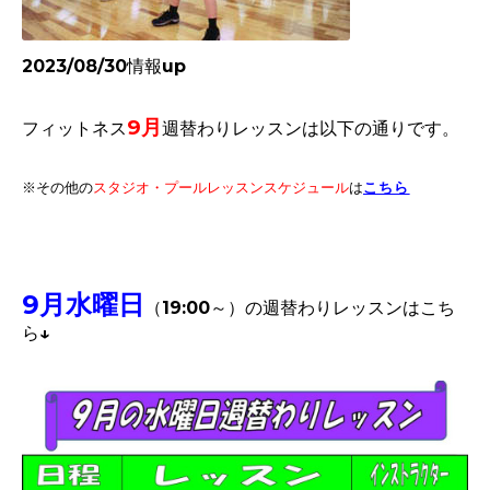
2023/08/30情報up
9月
フィットネス
週替わりレッスンは以下の通りです。
※その他
こちら
の
スタジオ・プールレッスンスケジュール
は
9月水曜日
（19:00～）
の週替わりレッスンはこち
ら↓