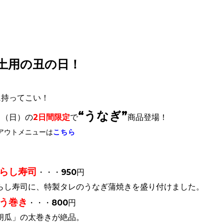
土用の丑の日！
に持ってこい！
“うなぎ”
日（日）の
2日間限定
で
商品登場！
アウトメニューは
こちら
らし寿司
・・・950円
し寿司に、特製タレのうなぎ蒲焼きを盛り付けました。
う巻き
・・・800円
瓜」の太巻きが絶品。