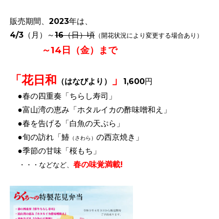
販売期間、2023
年は、
4/3
（月）～
16（日）頃
（開花状況により変更する場合あり）
～14日（金）まで
「花日和
」
（はなびより）
1,600円
●春の四重奏「ちらし寿司」
●富山湾の恵み「ホタルイカの酢味噌和え」
●春を告げる「白魚の天ぷら」
●旬の訪れ「鰆
の西京焼き」
（さわら）
●季節の甘味「桜もち」
春の味覚満載!
・・・などなど、