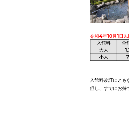
令和4年10月1日
入館料
全
大人
1
小人
入館料改訂にとも
但し、すでにお持