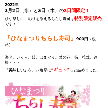
2022年
3月2日
（水）
と
3日
（木）
の
2日間限定！
特別限定販売
ひな祭りに、彩りを添えるちらし寿司は
です！
「ひなまつりちらし寿司」
900円
（税
込）
海老、いくら、鰻、はまぐり、菜の花、筍、椎茸、蓮
根・・・
“ギュ～”
「美味しい」
を、八角形に
っと詰めました。