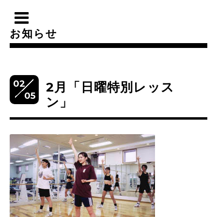
お知らせ
02
2月「日曜特別レッス
05
ン」