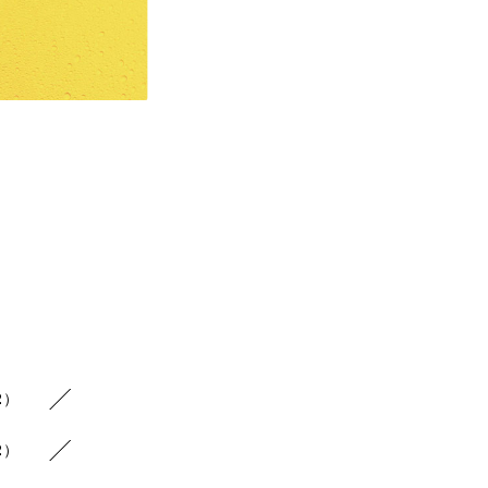
2）
2）