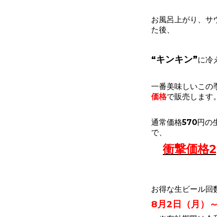
お風呂上がり、サ
た後、
“キンキン”
に冷
一番美味しいこの
価格
で販売します
通常価格570円の
で、
衝撃価格2
お得な生ビール回
8月2日（月）～