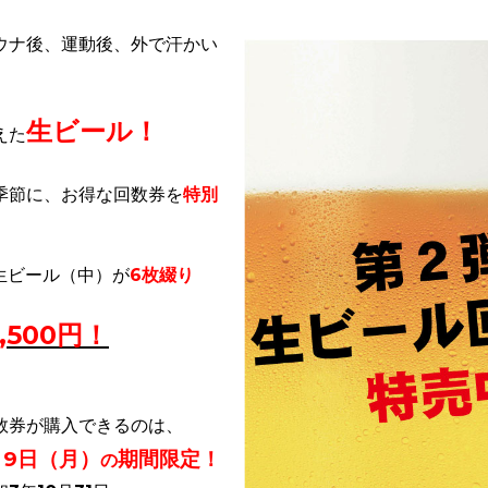
ウナ後、運動後、外で汗かい
生ビール！
えた
季節に、お得な回数券を
特別
。
生ビール（中）が
6枚綴り
,500円！
数券が購入できるのは、
9
日（月）
期間限定！
の