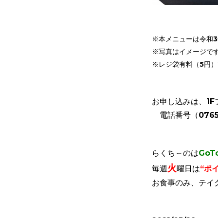
※本メニューは令和3
※写真はイメージで
※レジ袋有料（5円
お申し込みは、1
電話番号（0765）
らくち～のは
GoT
火
毎週
曜日は
“ポ
お食事のみ、テイ