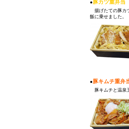
豚カツ重弁当
●
揚げたての豚カツ
飯に乗せました。
豚キムチ重弁
●
豚キムチと温泉玉