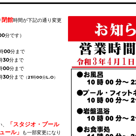
閉館
り
時間が下記の通り変更
00分です）
00分まで
時30分まで
時00分まで
時30分まで
（21時00分L.O）
「スタジオ・プール
い、
ュール」
も一部変更になり