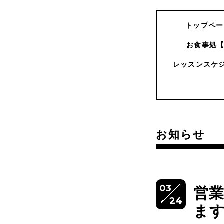
トップペー
お食事処
レッスンスケ
お知らせ
03
営
24
ま