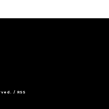
rved.
/
RSS