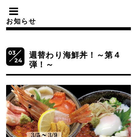
お知らせ
03
週替わり海鮮丼！～第４
24
弾！～