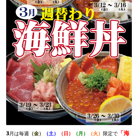
「海
3月は毎週
（金）
（土）
（日）
（月）
（火）
限定で