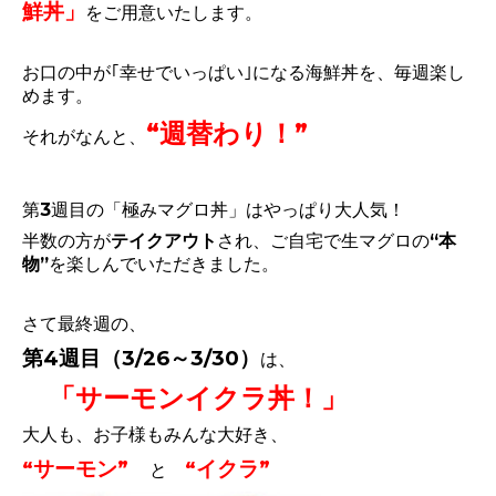
鮮丼」
をご用意いたします。
お口の中が｢幸せでいっぱい｣になる海鮮丼を、毎週楽し
めます。
“週替わり！”
それがなんと、
第3週目の「極みマグロ丼」はやっぱり大人気！
半数の方が
テイクアウト
され、ご自宅で生マグロの
“本
物”
を
楽しんでいただきました。
さて最終週の、
第4週目（3/26～3/30）
は、
「サーモンイクラ丼
！
」
大人も、お子様もみんな大好き、
“
サーモン”
“イクラ”
と