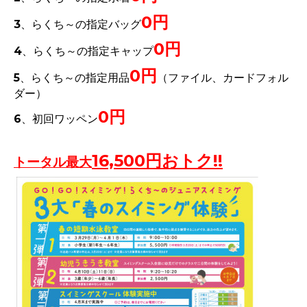
0円
3、らくち～の指定バッグ
0円
4、らくち～の指定キャップ
0円
5、らくち～の指定用品
（ファイル、カードフォル
ダー）
0円
6、初回ワッペン
16,500円おトク!!
トータル最大