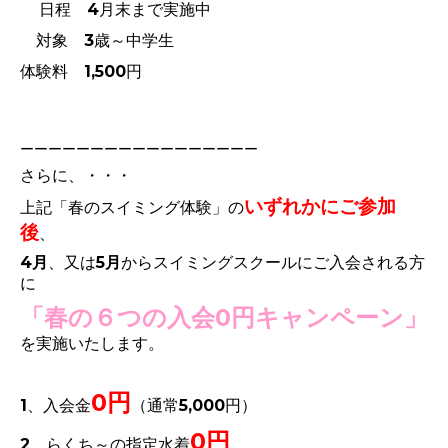
日程 4月末まで実施中
対象 3歳～中学生
体験料 1,500円
ーーーーーーーーーーーーーーーーー
さらに、・・・
いずれかにご参加
上記「春のスイミング体験」の
後
、
4月
、又は
5月
からスイミングスクールにご入会される方
に
「春の６つの入会0円キャンペーン」
を実施いたします。
0円
1、入会金
（通常5,000円）
0円
2、らくち～の指定水着