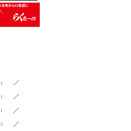
1）
3）
3）
2）