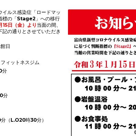
ウイルス感染症「ロードマッ
標の「Stage2」への移行
月15日（金）より
当面の間、
下記の通りとさせていただき
休館日
・フィットネスジム
0分
30分
0分（L.O20時30分）