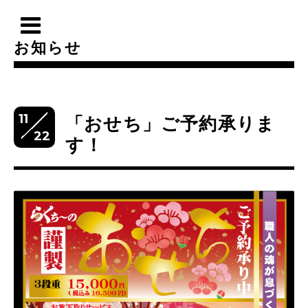
お知らせ
11
「おせち」ご予約承りま
22
す！