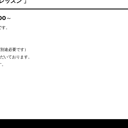
レッスン 」
:00～
です。
が別途必要です）
だいております。
す。