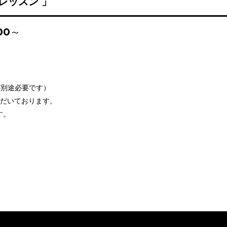
レッスン 」
:00～
。
が別途必要です）
だいております。
す。